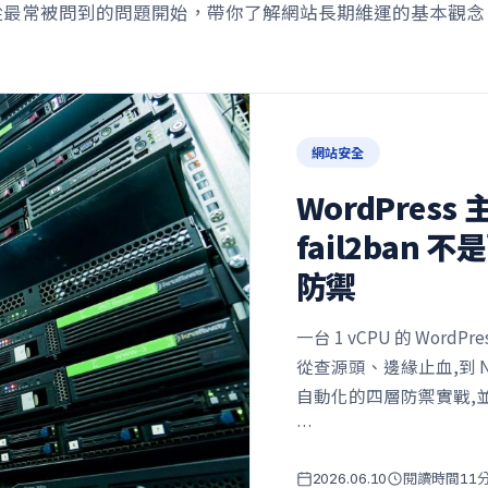
從最常被問到的問題開始，帶你了解網站長期維運的基本觀念
網站安全
WordPres
fail2ban
防禦
一台 1 vCPU 的 Word
從查源頭、邊緣止血,到 Ng
自動化的四層防禦實戰,並破
…
閱讀時間
2026.06.10
11