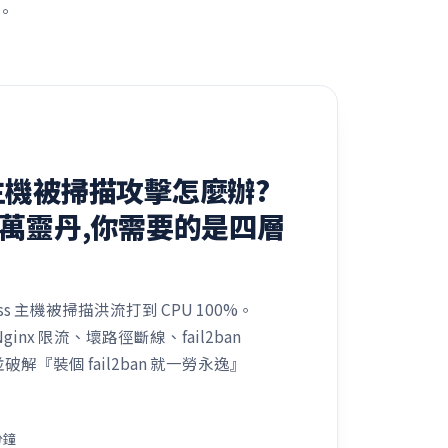
。
s 主機被掃描攻擊怎麼辦?
 不是萬靈丹,你需要的是四層
Press 主機被掃描洪流打到 CPU 100%。
inx 限流、壞路徑斷線、fail2ban
解『裝個 fail2ban 就一勞永逸』
分鐘