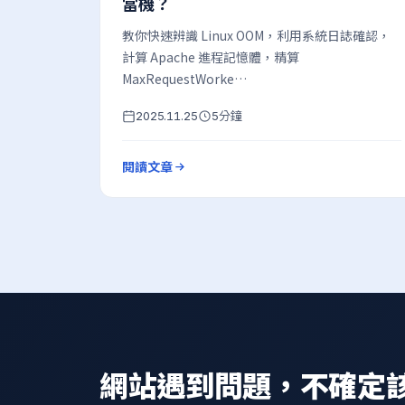
當機？
教你快速辨識 Linux OOM，利用系統日誌確認，
計算 Apache 進程記憶體，精算
MaxRequestWorke…
分鐘
2025.11.25
5
閱讀文章
網站遇到問題，不確定