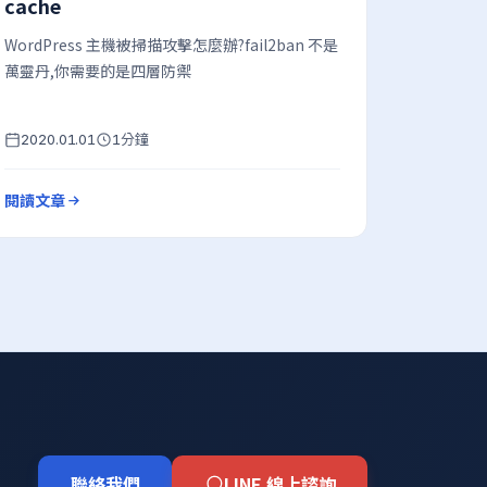
cache
WordPress 主機被掃描攻擊怎麼辦?fail2ban 不是
萬靈丹,你需要的是四層防禦
分鐘
2020.01.01
1
閱讀文章
聯絡我們
LINE 線上諮詢