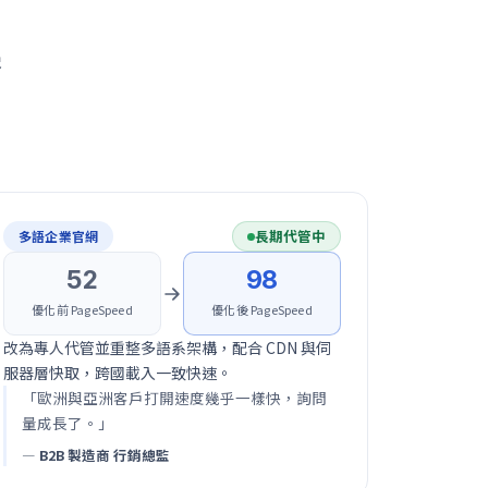
果
。
長期代管中
多語企業官網
52
98
優化前 PageSpeed
優化後 PageSpeed
改為專人代管並重整多語系架構，配合 CDN 與伺
服器層快取，跨國載入一致快速。
「歐洲與亞洲客戶打開速度幾乎一樣快，詢問
量成長了。」
— B2B 製造商 行銷總監