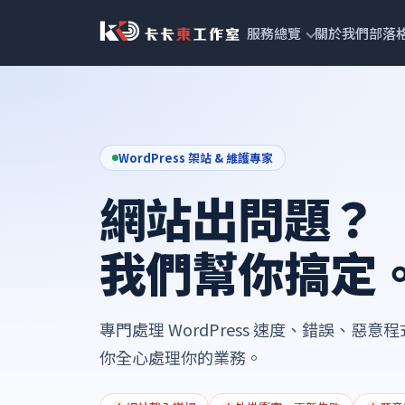
跳
服務總覽
關於我們
部落
至
主
要
內
容
WordPress 架站 & 維護專家
網站出問題？
我們幫你搞定
專門處理 WordPress 速度、錯誤、惡
你全心處理你的業務。