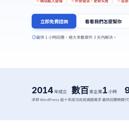
網站載入變慢
外掛衝突、更新失敗
惡意
!
!
!
立即免費諮詢
看看我們怎麼幫你
最快 1 小時回應，絕大多數案件 3 天內解決。
2014
數百
1
年成立
家企業
小時
深耕 WordPress 逾十年
成功完成網路需求
最快回應時間
代