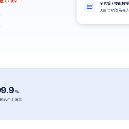
程式 / 被駭
全代管 / 技術救援
B2B 官網改為
99.9
%
管站台上線率