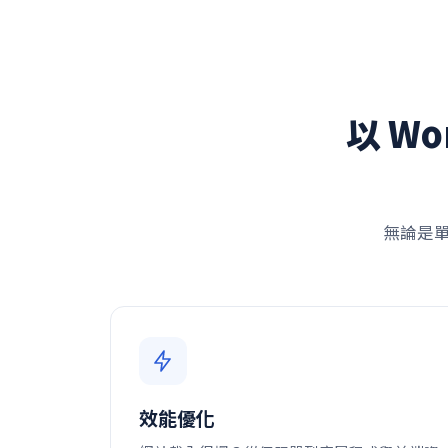
以 W
無論是
效能優化