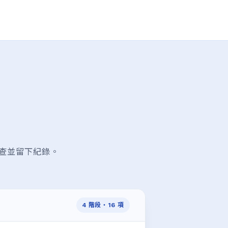
查並留下紀錄。
4 階段・16 項