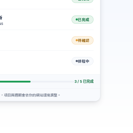
新
已完成
NS
待確認
排程中
3 / 5 已完成
意，項目與週期會依你的網站環境調整。