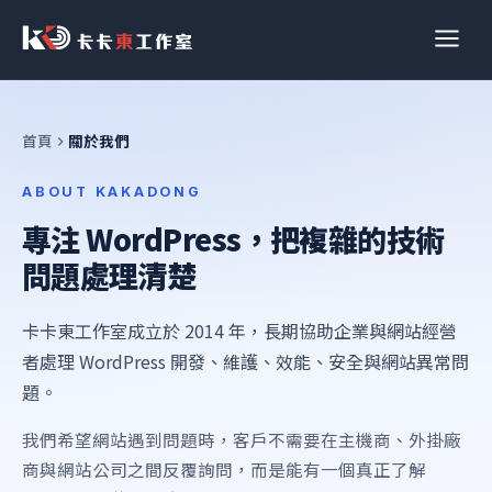
跳
至
主
要
內
首頁
關於我們
容
ABOUT KAKADONG
專注 WordPress，把複雜的技術
問題處理清楚
卡卡東工作室成立於 2014 年，長期協助企業與網站經營
者處理 WordPress 開發、維護、效能、安全與網站異常問
題。
我們希望網站遇到問題時，客戶不需要在主機商、外掛廠
商與網站公司之間反覆詢問，而是能有一個真正了解